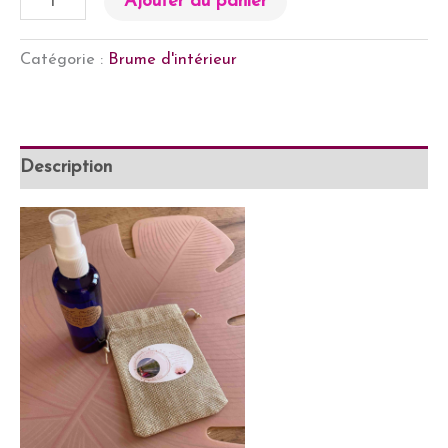
Ajouter au panier
de
Brume
Catégorie :
Brume d'intérieur
courage
et
force
50
Description
ml