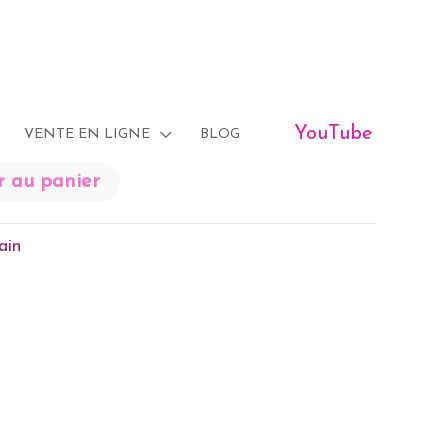
in
/ huile de bain ou a diffuser : Joie 50 ml
 a diffuser : Joie 50 ml
YouTube
VENTE EN LIGNE
BLOG
r au panier
ain