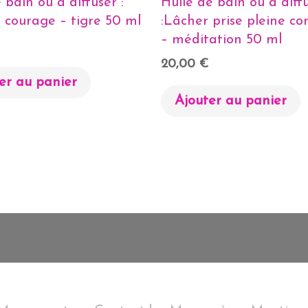
 bain ou à diffuser :
Huile de bain ou à diff
t courage – tigre 50 ml
:Lâcher prise pleine co
– méditation 50 ml
20,00
€
er au panier
Ajouter au panier