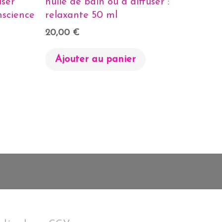
user
huile de bain ou a diffuser :
nscience
relaxante 50 ml
20,00
€
Ajouter au panier