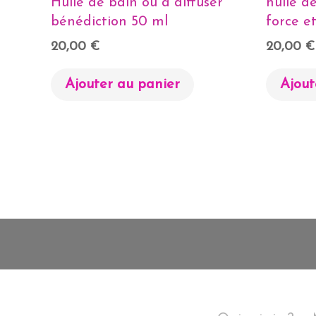
Huile de bain ou a diffuser
huile de
bénédiction 50 ml
force e
20,00
€
20,00
€
Ajouter au panier
Ajout