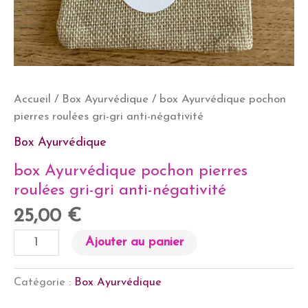
Accueil
/
Box Ayurvédique
/ box Ayurvédique pochon
pierres roulées gri-gri anti-négativité
Box Ayurvédique
box Ayurvédique pochon pierres
roulées gri-gri anti-négativité
25,00
€
quantité
Ajouter au panier
de
box
Catégorie :
Box Ayurvédique
Ayurvédique
pochon