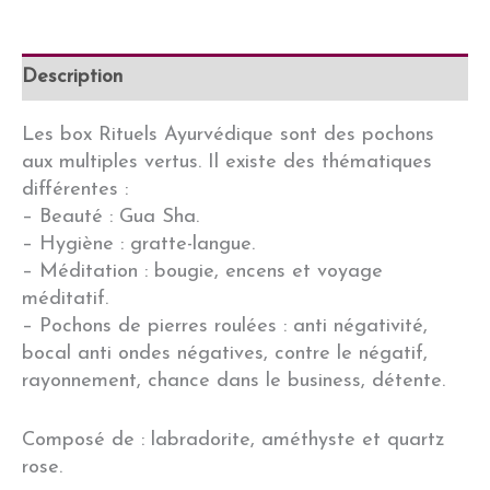
pierres
roulées
Description
gri-
gri
anti-
Les box Rituels Ayurvédique sont des pochons
négativité
aux multiples vertus. Il existe des thématiques
différentes :
– Beauté : Gua Sha.
– Hygiène : gratte-langue.
– Méditation : bougie, encens et voyage
méditatif.
– Pochons de pierres roulées : anti négativité,
bocal anti ondes négatives, contre le négatif,
rayonnement, chance dans le business, détente.
Composé de : labradorite, améthyste et quartz
rose.