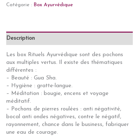
boxe
Catégorie :
Box Ayurvédique
Rituel
Ayurvédique
pochon
pierres
Description
roulée
Réussite
:
Les box Rituels Ayurvédique sont des pochons
quartz
aux multiples vertus. Il existe des thématiques
rose,
différentes :
howlite,
– Beauté : Gua Sha.
turquoise.
– Hygiène : gratte-langue.
– Méditation : bougie, encens et voyage
méditatif.
– Pochons de pierres roulées : anti négativité,
bocal anti ondes négatives, contre le négatif,
rayonnement, chance dans le business, fabriquer
une eau de courage.