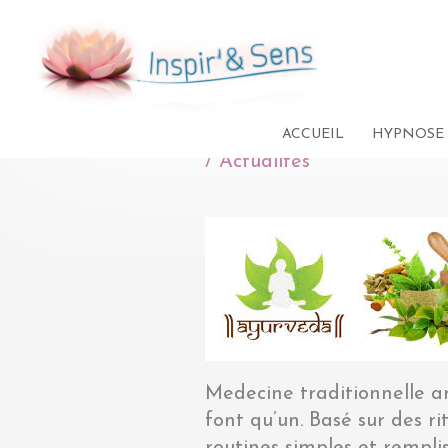
Aller
au
contenu
Médecine Ayurvédiq
ACCUEIL
HYPNOSE
/
Actualités
Medecine traditionnelle an
font qu’un. Basé sur des r
routines simples et rempli