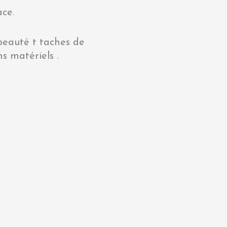
ace.
 beauté t taches de
s matériels .