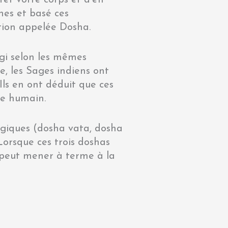
nes et basé ces
ution appelée Dosha.
égi selon les mêmes
e, les Sages indiens ont
. Ils en ont déduit que ces
re humain.
ogiques (dosha vata, dosha
Lorsque ces trois doshas
e peut mener à terme à la