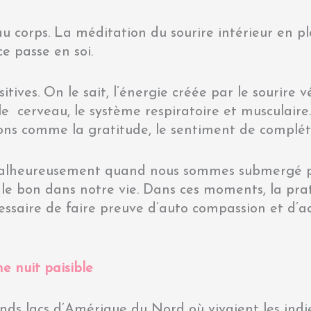
u corps. La méditation du sourire intérieur en p
ce passe en soi.
ives. On le sait, l’énergie créée par le sourire vé
 cerveau, le système respiratoire et musculaire.
ns comme la gratitude, le sentiment de complét
 Malheureusement quand nous sommes submergé p
le bon dans notre vie. Dans ces moments, la prat
cessaire de faire preuve d’auto compassion et d’a
e nuit paisible
rands lacs d’Amérique du Nord où vivaient les indi