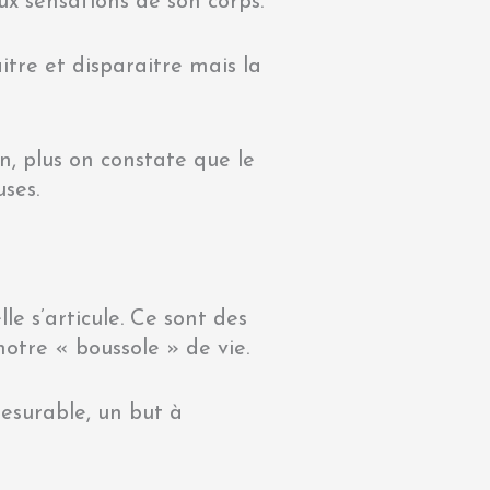
ux sensations de son corps.
tre et disparaitre mais la
on, plus on constate que le
uses.
le s’articule. Ce sont des
notre « boussole » de vie.
mesurable, un but à