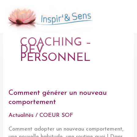
Aller
au
Men
contenu
prin
COACHING –
DEV
PERSONNEL
Comment générer un nouveau
comportement
Actualités
/
COEUR SOF
Comment adopter un nouveau comportement,
une nouvelle habitude, une routine quoi ! Dans