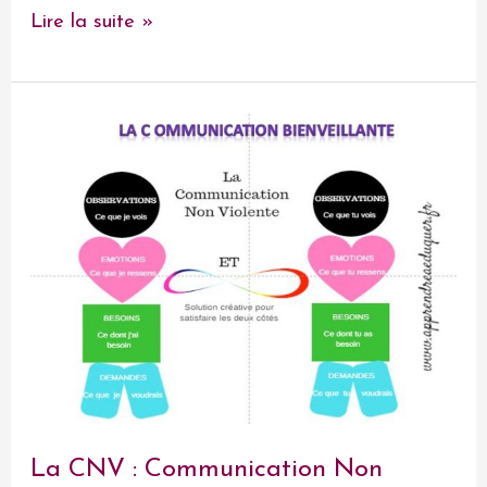
Le
Lire la suite »
bonheur
La CNV : Communication Non